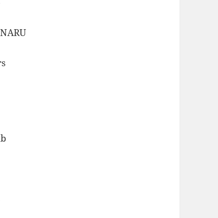
＞
NARU
rs
ub
E