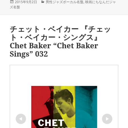
投
カ
2015年9月2日
男性ジャズボーカル名盤
,
映画にちなんだジャ
稿
テ
ズ名盤
日:
ゴ
リ
ー
チェット・ベイカー 『チェッ
ト・ベイカー・シングス』
Chet Baker “Chet Baker
Sings” 032