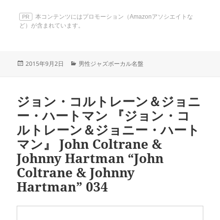
本コンテンツにはプロモーション（Amazonアソシエイトな
PR
ど）が含まれています。
投
カ
2015年9月2日
男性ジャズボーカル名盤
稿
テ
日:
ゴ
リ
ジョン・コルトレーン＆ジョニ
ー
ー・ハートマン 『ジョン・コ
ルトレーン＆ジョニー・ハート
マン』 John Coltrane &
Johnny Hartman “John
Coltrane & Johnny
Hartman” 034