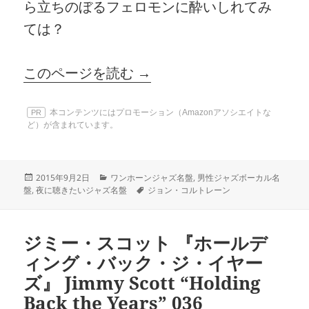
ら立ちのぼるフェロモンに酔いしれてみ
ては？
このページを読む →
本コンテンツにはプロモーション（Amazonアソシエイトな
PR
ど）が含まれています。
投
カ
2015年9月2日
ワンホーンジャズ名盤
,
男性ジャズボーカル名
稿
テ
タ
盤
,
夜に聴きたいジャズ名盤
ジョン・コルトレーン
日:
ゴ
グ
リ
ー
ジミー・スコット 『ホールデ
ィング・バック・ジ・イヤー
ズ』 Jimmy Scott “Holding
Back the Years” 036