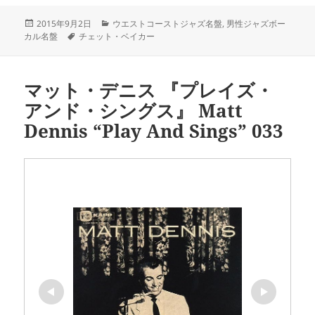
投
カ
2015年9月2日
ウエストコーストジャズ名盤
,
男性ジャズボー
稿
タ
テ
カル名盤
チェット・ベイカー
日:
グ
ゴ
リ
ー
マット・デニス 『プレイズ・
アンド・シングス』 Matt
Dennis “Play And Sings” 033