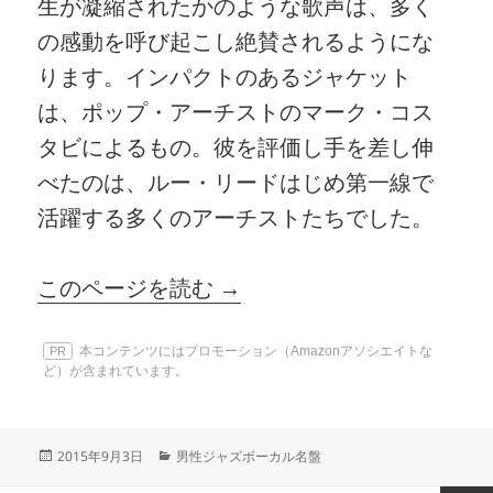
生が凝縮されたかのような歌声は、多く
の感動を呼び起こし絶賛されるようにな
ります。インパクトのあるジャケット
は、ポップ・アーチストのマーク・コス
タビによるもの。彼を評価し手を差し伸
べたのは、ルー・リードはじめ第一線で
活躍する多くのアーチストたちでした。
このページを読む →
本コンテンツにはプロモーション（Amazonアソシエイトな
PR
ど）が含まれています。
投
カ
2015年9月3日
男性ジャズボーカル名盤
稿
テ