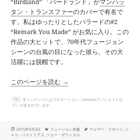
“Birdland” 「バードランド」が
マンハッ
タン・トランスファー
のカバーで有名で
す。私はゆったりとしたバラードの#2
“Remark You Made” がお気に入り。この
作品の大ヒットで、70年代フュージョン
シーンの台風の目になった彼ら。その大
活躍には脱帽です。
このページを読む →
本コンテンツにはプロモーション（Amazonアソシエイトな
PR
ど）が含まれています。
投
カ
タ
2015年9月2日
フュージョン名盤
ウェザー・リポート
,
ジ
稿
テ
グ
ャコ・パストリアス
,
ジョー・ザウィヌル