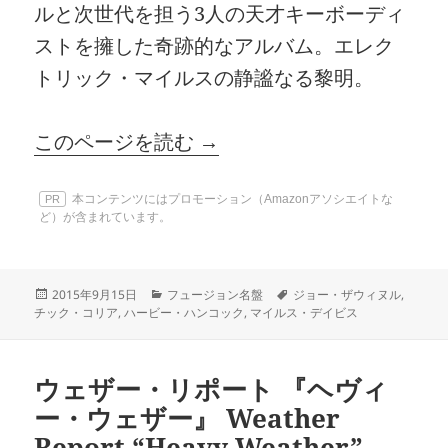
ルと次世代を担う3人の天才キーボーディ
ストを擁した奇跡的なアルバム。エレク
トリック・マイルスの静謐なる黎明。
このページを読む →
本コンテンツにはプロモーション（Amazonアソシエイトな
PR
ど）が含まれています。
投
カ
タ
2015年9月15日
フュージョン名盤
ジョー・ザウィヌル
,
稿
テ
グ
チック・コリア
,
ハービー・ハンコック
,
マイルス・デイビス
日:
ゴ
リ
ー
ウェザー・リポート 『ヘヴィ
ー・ウェザー』 Weather
Report “Heavy Weather”