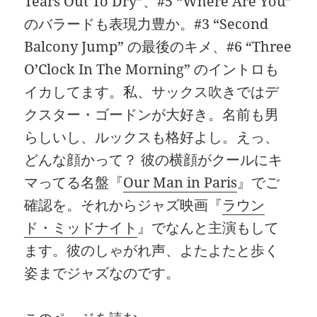
Tears Out To Dry”、#5 “Where Are You”
のバラードも表現力豊か。#3 “Second
Balcony Jump” の最後のキメ、#6 “Three
O’Clock In The Morning” のイントロも
イカしてます。私、サックス吹きではデ
クスター・ゴードンが大好き。名前も男
らしいし、ルックスも格好よし。えっ、
どんな顔かって？ 彼の横顔がクールにキ
マってる名盤『
Our Man in Paris
』でご
確認を。それからジャズ映画『
ラウン
ド・ミッドナイト
』でなんと主演もして
ます。彼のしゃがれ声、よたよたと歩く
姿までジャズなのです。