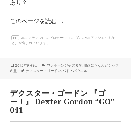
あり？
このページを読む →
本コンテンツにはプロモーション（Amazonアソシエイトな
PR
ど）が含まれています。
投
カ
2015年9月9日
ワンホーンジャズ名盤
,
映画にちなんだジャズ
稿
タ
テ
名盤
デクスター・ゴードン
,
バド・パウエル
日:
グ
ゴ
リ
ー
デクスター・ゴードン 『ゴ
ー！』 Dexter Gordon “GO”
041