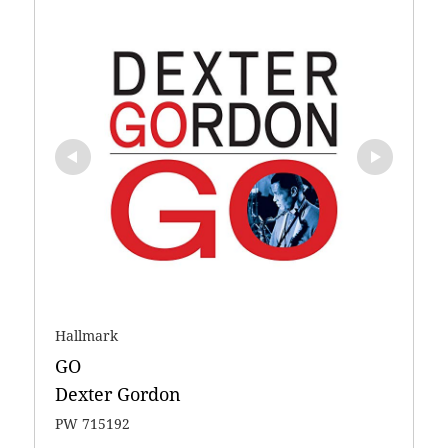
Hallmark
GO 

Dexter Gordon
PW 715192