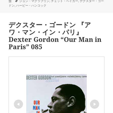
稿
タ
テ
盤
ジョン・マクラフリン
,
チェット・ベイカー
,
デクスター・ゴー
日:
グ
ゴ
ドン
,
ハービー・ハンコック
リ
ー
デクスター・ゴードン 『ア
ワ・マン・イン・パリ』
Dexter Gordon “Our Man in
Paris” 085