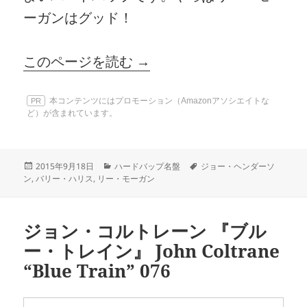
ーガンはグッド！
このページを読む →
本コンテンツにはプロモーション（Amazonアソシエイトな
PR
ど）が含まれています。
投
カ
タ
2015年9月18日
ハードバップ名盤
ジョー・ヘンダーソ
稿
テ
グ
ン
,
バリー・ハリス
,
リー・モーガン
日:
ゴ
リ
ー
ジョン・コルトレーン 『ブル
ー・トレイン』 John Coltrane
“Blue Train” 076