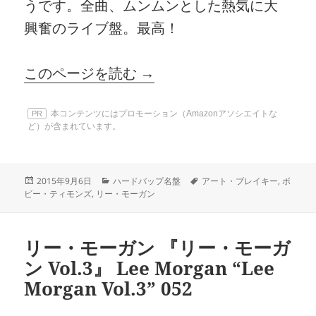
うです。全曲、ムンムンとした熱気に大
興奮のライブ盤。最高！
このページを読む →
本コンテンツにはプロモーション（Amazonアソシエイトな
PR
ど）が含まれています。
投
カ
タ
2015年9月6日
ハードバップ名盤
アート・ブレイキー
,
ボ
稿
テ
グ
ビー・ティモンズ
,
リー・モーガン
日:
ゴ
リ
ー
リー・モーガン 『リー・モーガ
ン Vol.3』 Lee Morgan “Lee
Morgan Vol.3” 052