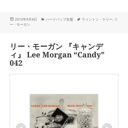
投
カ
タ
2015年9月4日
ハードバップ名盤
ウィントン・ケリー
,
リ
稿
テ
グ
ー・モーガン
日:
ゴ
リ
ー
リー・モーガン 『キャンデ
ィ』 Lee Morgan “Candy”
042