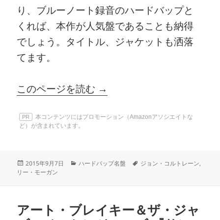
り、ブルーノート録音のハードバップと
くれば、本作が人気盤であることも納得
でしょう。タイトル、ジャケットも洒落
てます。
このページを読む →
本コンテンツにはプロモーション（Amazonアソシエイトな
PR
ど）が含まれています。
投
カ
タ
2015年9月7日
ハードバップ名盤
ジョン・コルトレーン
,
稿
テ
グ
リー・モーガン
日:
ゴ
リ
ー
アート・ブレイキー＆ザ・ジャ