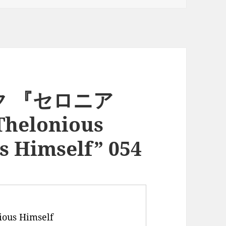
 『セロニア
elonious
s Himself” 054
ious Himself