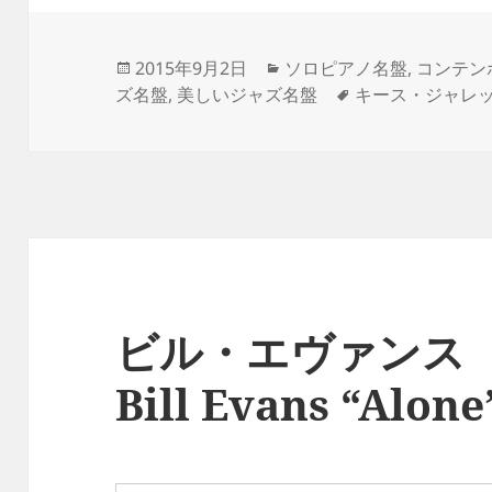
投
カ
2015年9月2日
ソロピアノ名盤
,
コンテン
稿
テ
タ
ズ名盤
,
美しいジャズ名盤
キース・ジャレ
日:
ゴ
グ
リ
ー
ビル・エヴァンス 
Bill Evans “Alone