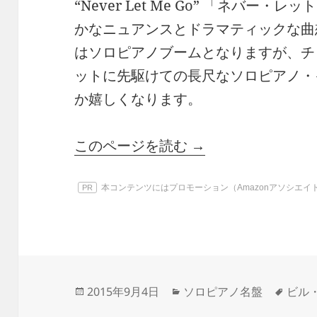
“Never Let Me Go” 「ネバー
かなニュアンスとドラマティックな曲想
はソロピアノブームとなりますが、チ
ットに先駆けての長尺なソロピアノ・
か嬉しくなります。
このページを読む →
本コンテンツにはプロモーション（Amazonアソシエ
PR
投
カ
タ
2015年9月4日
ソロピアノ名盤
ビル
稿
テ
グ