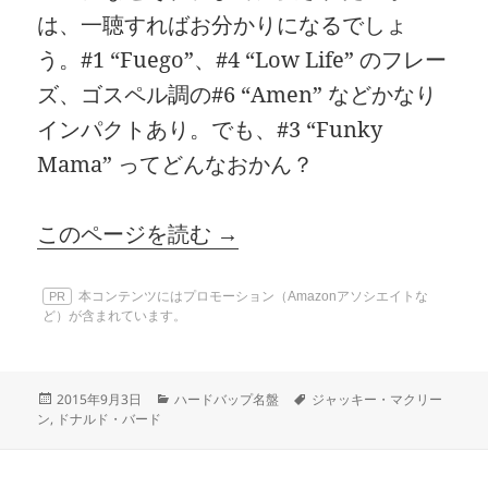
は、一聴すればお分かりになるでしょ
う。#1 “Fuego”、#4 “Low Life” のフレー
ズ、ゴスペル調の#6 “Amen” などかなり
インパクトあり。でも、#3 “Funky
Mama” ってどんなおかん？
このページを読む →
本コンテンツにはプロモーション（Amazonアソシエイトな
PR
ど）が含まれています。
投
カ
タ
2015年9月3日
ハードバップ名盤
ジャッキー・マクリー
稿
テ
グ
ン
,
ドナルド・バード
日:
ゴ
リ
ー