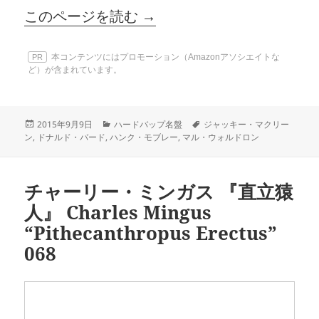
このページを読む →
本コンテンツにはプロモーション（Amazonアソシエイトな
PR
ど）が含まれています。
投
カ
タ
2015年9月9日
ハードバップ名盤
ジャッキー・マクリー
稿
テ
グ
ン
,
ドナルド・バード
,
ハンク・モブレー
,
マル・ウォルドロン
日:
ゴ
リ
ー
チャーリー・ミンガス 『直立猿
人』 Charles Mingus
“Pithecanthropus Erectus”
068