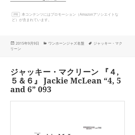
本コンテンツにはプロモーション（Amazonアソシエイトな
PR
ど）が含まれています。
投
カ
タ
2015年9月9日
ワンホーンジャズ名盤
ジャッキー・マク
稿
テ
グ
リーン
日:
ゴ
リ
ー
ジャッキー・マクリーン 『４,
５＆６』 Jackie McLean “4, 5
and 6” 093