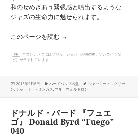
和のせめぎあう緊張感と噴出するような
ジャズの生命力に魅せられます。
このページを読む →
本コンテンツにはプロモーション（Amazonアソシエイトな
PR
ど）が含まれています。
投
カ
タ
2015年9月6日
ハードバップ名盤
ジャッキー・マクリー
稿
テ
グ
ン
,
チャーリー・ミンガス
,
マル・ウォルドロン
日:
ゴ
リ
ー
ドナルド・バード 『フュエ
ゴ』 Donald Byrd “Fuego”
040