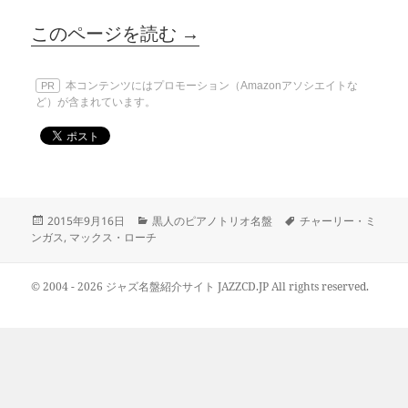
このページを読む →
本コンテンツにはプロモーション（Amazonアソシエイトな
PR
ど）が含まれています。
投
カ
タ
2015年9月16日
黒人のピアノトリオ名盤
チャーリー・ミ
稿
テ
グ
ンガス
,
マックス・ローチ
日:
ゴ
リ
ー
© 2004 - 2026 ジャズ名盤紹介サイト JAZZCD.JP All rights reserved.