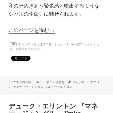
和のせめぎあう緊張感と噴出するような
ジャズの生命力に魅せられます。
このページを読む →
本コンテンツにはプロモーション（Amazonアソシエイトな
PR
ど）が含まれています。
投
カ
タ
2015年9月6日
ハードバップ名盤
ジャッキー・マクリー
稿
テ
グ
ン
,
チャーリー・ミンガス
,
マル・ウォルドロン
日:
ゴ
リ
ー
デューク・エリントン 『マネ