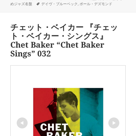
稿
タ
テ
めジャズ名盤
デイヴ・ブルーベック
,
ポール・デズモンド
日:
グ
ゴ
リ
ー
チェット・ベイカー 『チェッ
ト・ベイカー・シングス』
Chet Baker “Chet Baker
Sings” 032