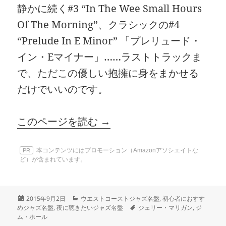
静かに続く#3 “In The Wee Small Hours
Of The Morning”、クラシックの#4
“Prelude In E Minor” 「プレリュード・
イン・Eマイナー」……ラストトラックま
で、ただこの優しい抱擁に身をまかせる
だけでいいのです。
このページを読む →
本コンテンツにはプロモーション（Amazonアソシエイトな
PR
ど）が含まれています。
投
カ
2015年9月2日
ウエストコーストジャズ名盤
,
初心者におすす
稿
テ
タ
めジャズ名盤
,
夜に聴きたいジャズ名盤
ジェリー・マリガン
,
ジ
日:
ゴ
グ
ム・ホール
リ