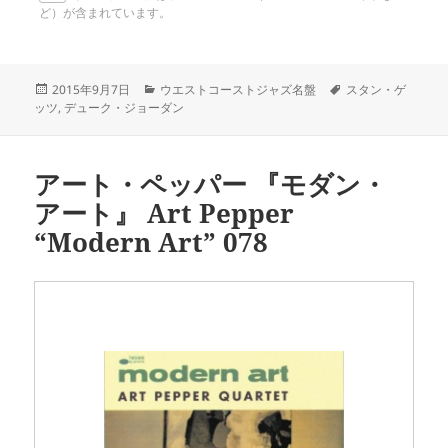
ど）が含まれています。
投
カ
タ
2015年9月7日
ウエストコーストジャズ名盤
スタン・ゲ
稿
テ
グ
ッツ
,
デューク・ジョーダン
日:
ゴ
リ
ー
アート・ペッパー 『モダン・
アート』 Art Pepper
“Modern Art” 078