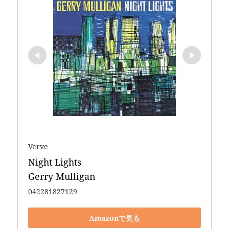
Verve
Night Lights 

Gerry Mulligan
042281827129
Amazonで見る