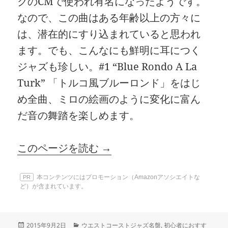
クのCMで使われ有名になったようです。
なので、この曲はある年齢以上の方々に
は、潜在的にすり込まれていると思われ
ます。でも、こんなにも鮮明に耳につく
ジャズも珍しい。#1 “Blue Rondo A La
Turk” 「トルコ風ブルーロンド」をはじ
め全曲、ミロの絵画のように変化に富ん
だ音の舞踏を楽しめます。
このページを読む →
本コンテンツにはプロモーション（Amazonアソシエイトな
PR
ど）が含まれています。
投
カ
2015年9月2日
ウエストコーストジャズ名盤
,
初心者におすす