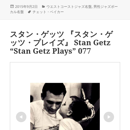
投
カ
2015年9月2日
ウエストコーストジャズ名盤
,
男性ジャズボー
稿
タ
テ
カル名盤
チェット・ベイカー
日:
グ
ゴ
リ
ー
スタン・ゲッツ 『スタン・ゲ
ッツ・プレイズ』 Stan Getz
“Stan Getz Plays” 077