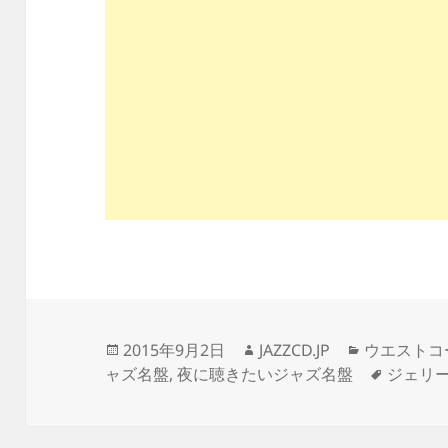
投
作
カ
2015年9月2日
JAZZCD.JP
ウエストコ
稿
成
テ
タ
ャズ名盤
,
夜に聴きたいジャズ名盤
ジェリ
日:
者
ゴ
グ
リ
ー