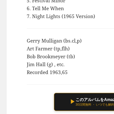
5. Festival Minor
6. Tell Me When
7. Night Lights (1965 Version)
Gerry Mulligan (bs.cl,p)
Art Farmer (tp,flh)
Bob Brookmeyer (tb)
Jim Hall (g) , etc.
Recorded 1963,65
このアルバムをAmazo
▶
30日間無料 ・ いつでも解