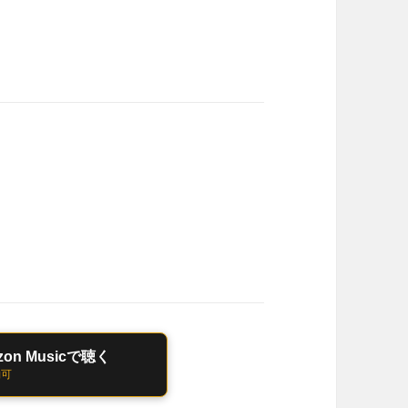
n Musicで聴く
約可