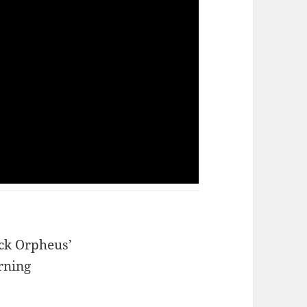
ack Orpheus’
rning