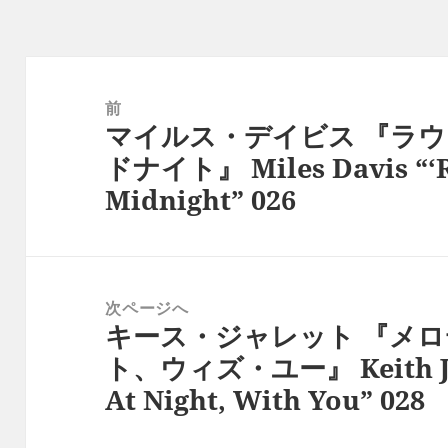
投
稿
前
マイルス・デイビス 『ラ
ナ
前
ドナイト』 Miles Davis “‘
ビ
の
Midnight” 026
ゲ
投
ー
稿:
シ
ョ
次ページへ
ン
キース・ジャレット 『メ
次
ト、ウィズ・ユー』 Keith Jar
の
At Night, With You” 028
投
稿: