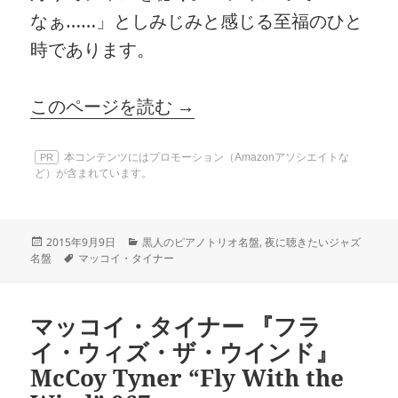
なぁ……」としみじみと感じる至福のひと
時であります。
このページを読む →
本コンテンツにはプロモーション（Amazonアソシエイトな
PR
ど）が含まれています。
投
カ
2015年9月9日
黒人のピアノトリオ名盤
,
夜に聴きたいジャズ
稿
タ
テ
名盤
マッコイ・タイナー
日:
グ
ゴ
リ
ー
マッコイ・タイナー 『フラ
イ・ウィズ・ザ・ウインド』
McCoy Tyner “Fly With the