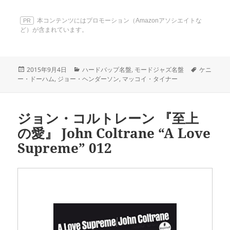
本コンテンツにはプロモーション（Amazonアソシエイトな
PR
ど）が含まれています。
投
カ
タ
2015年9月4日
ハードバップ名盤
,
モードジャズ名盤
ケニ
稿
テ
グ
ー・ドーハム
,
ジョー・ヘンダーソン
,
マッコイ・タイナー
日:
ゴ
リ
ー
ジョン・コルトレーン 『至上
の愛』 John Coltrane “A Love
Supreme” 012