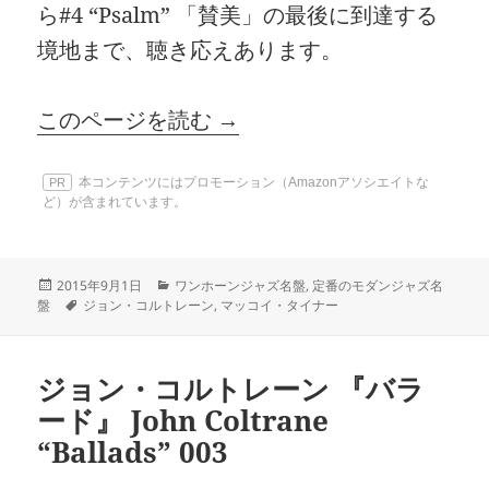
ら#4 “Psalm” 「賛美」の最後に到達する
境地まで、聴き応えあります。
このページを読む →
本コンテンツにはプロモーション（Amazonアソシエイトな
PR
ど）が含まれています。
投
カ
2015年9月1日
ワンホーンジャズ名盤
,
定番のモダンジャズ名
稿
タ
テ
盤
ジョン・コルトレーン
,
マッコイ・タイナー
日:
グ
ゴ
リ
ー
ジョン・コルトレーン 『バラ
ード』 John Coltrane
“Ballads” 003