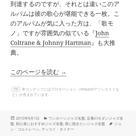
到達するのですが、それとは違いこのア
ルバムは彼の歌心が堪能できる一枚。こ
のアルバムが気に入った方は、「歌モ
ノ」ですが雰囲気の似ている『
John
Coltrane & Johnny Hartman
』も大推
薦。
このページを読む →
本コンテンツにはプロモーション（Amazonアソシエイトな
PR
ど）が含まれています。
投
カ
2015年9月1日
ワンホーンジャズ名盤
,
定番のモダンジャズ名
稿
テ
タ
盤
,
初心者におすすめジャズ名盤
,
夜に聴きたいジャズ名盤
ジョ
日:
ゴ
グ
ン・コルトレーン
,
マッコイ・タイナー
リ