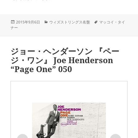
投
カ
タ
2015年9月6日
ウィズストリングス名盤
マッコイ・タイ
稿
テ
グ
ナー
日:
ゴ
リ
ー
ジョー・ヘンダーソン 『ペー
ジ・ワン』 Joe Henderson
“Page One” 050