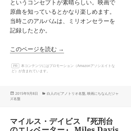
というコンセプトが素晴らしい。映画で
原曲を知っているとかなり楽しめます。
当時このアルバムは、ミリオンセラーを
記録したとか。
このページを読む →
本コンテンツにはプロモーション（Amazonアソシエイトな
PR
ど）が含まれています。
投
カ
2015年9月8日
白人のピアノトリオ名盤
,
映画にちなんだジャ
稿
テ
ズ名盤
日:
ゴ
リ
ー
マイルス・デイビス 『死刑台
のエレベーター』 Miles Davis