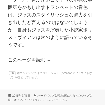
囲気をかもし出すトランペットの音色
は、ジャズのスタイリッシュな魅力を引
き出したと言えるのではないでしょう
か。自身もジャズを演奏した小説家ボリ
ス・ヴィアンは次のように語っているそ
うです。
このページを読む →
本コンテンツにはプロモーション（Amazonアソシエイトな
PR
ど）が含まれています。
投
カ
2015年9月8日
ハードバップ名盤
,
映画にちなんだジャズ名
稿
タ
テ
盤
バルネ・ウィラン
,
マイルス・デイビス
日:
グ
ゴ