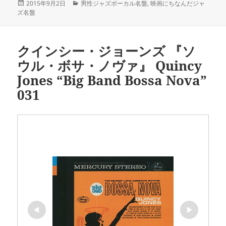
投
カ
2015年9月2日
男性ジャズボーカル名盤
,
映画にちなんだジャ
稿
テ
ズ名盤
日:
ゴ
リ
ー
クインシー・ジョーンズ 『ソ
ウル・ボサ・ノヴァ』 Quincy
Jones “Big Band Bossa Nova”
031