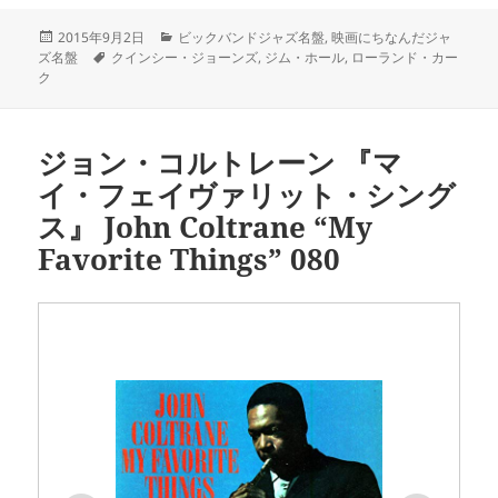
投
カ
2015年9月2日
ビックバンドジャズ名盤
,
映画にちなんだジャ
稿
タ
テ
ズ名盤
クインシー・ジョーンズ
,
ジム・ホール
,
ローランド・カー
日:
グ
ゴ
ク
リ
ー
ジョン・コルトレーン 『マ
イ・フェイヴァリット・シング
ス』 John Coltrane “My
Favorite Things” 080