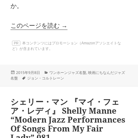
か。
このページを読む →
本コンテンツにはプロモーション（Amazonアソシエイトな
PR
ど）が含まれています。
投
カ
2015年9月8日
ワンホーンジャズ名盤
,
映画にちなんだジャズ
稿
タ
テ
名盤
ジョン・コルトレーン
日:
グ
ゴ
リ
ー
シェリー・マン 『マイ・フェ
ア・レディ』 Shelly Manne
“Modern Jazz Performances
Of Songs From My Fair
Lady” 081