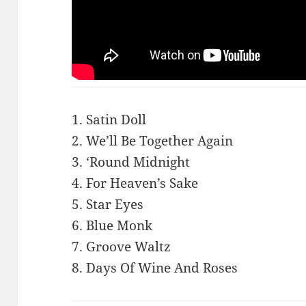
1. Satin Doll
2. We’ll Be Together Again
3. ‘Round Midnight
4. For Heaven’s Sake
5. Star Eyes
6. Blue Monk
7. Groove Waltz
8. Days Of Wine And Roses