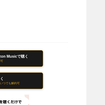
n Musicで聴く
約可
聴く
 いつでも解約可