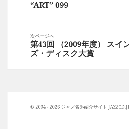
“ART” 099
ビ
の
ゲ
投
ー
稿:
シ
次ページへ
ョ
第43回 （2009年度） ス
次
ン
ズ・ディスク大賞
の
投
稿:
© 2004 - 2026 ジャズ名盤紹介サイト JAZZCD.JP Al