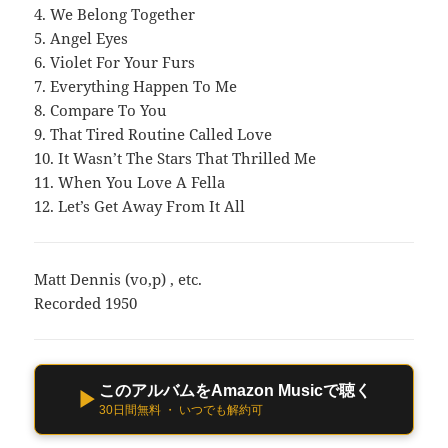
4. We Belong Together
5. Angel Eyes
6. Violet For Your Furs
7. Everything Happen To Me
8. Compare To You
9. That Tired Routine Called Love
10. It Wasn’t The Stars That Thrilled Me
11. When You Love A Fella
12. Let’s Get Away From It All
Matt Dennis (vo,p) , etc.
Recorded 1950
このアルバムをAmazon Musicで聴く
▶
30日間無料 ・ いつでも解約可