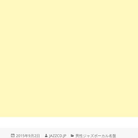
投
作
カ
2015年9月2日
JAZZCD.JP
男性ジャズボーカル名盤