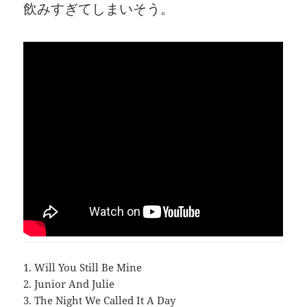
飲みすぎてしまいそう。
1. Will You Still Be Mine
2. Junior And Julie
3. The Night We Called It A Day