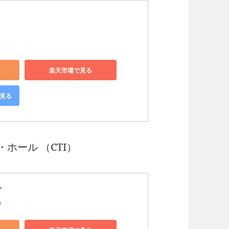
楽天市場で見る
で見る
・ホール （CTI）
ク
)