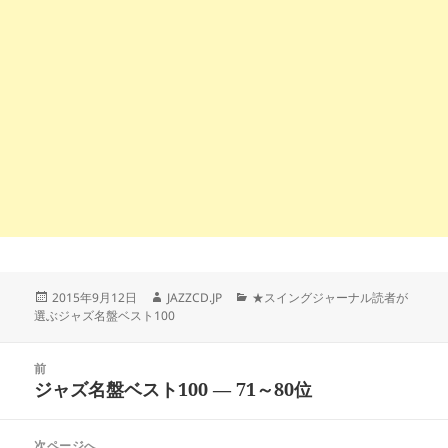
投
作
カ
2015年9月12日
JAZZCD.JP
★スイングジャーナル読者が
稿
成
テ
選ぶジャズ名盤ベスト100
日:
者
ゴ
リ
投
ー
前
稿
ジャズ名盤ベスト100 ― 71～80位
前
ナ
の
ビ
投
次ページへ