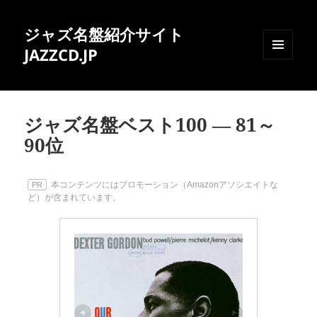
ジャズ名盤紹介サイト
JAZZCD.JP
メニュ
ーとウ
ィジェ
ット
ジャズ名盤ベスト100 ― 81～
90位
本コンテンツにはプロモーション（Amazonアソシエイトな
PR
ど）が含まれています。