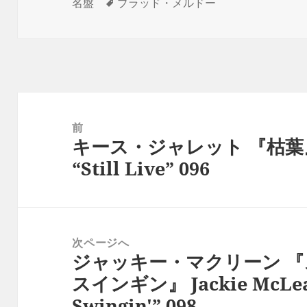
稿
タ
成
テ
名盤
ブラッド・メルドー
日:
グ
者
ゴ
リ
ー
投
稿
前
キース・ジャレット 『枯葉』 Kei
ナ
前
“Still Live” 096
ビ
の
ゲ
投
ー
稿:
シ
次ページへ
ョ
ジャッキー・マクリーン 
次
ン
スインギン』 Jackie McLean
の
Swingin'” 098
投