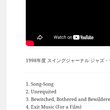
1998年度 スイングジャーナル ジャズ
1. Song-Song
2. Unrequited
3. Bewitched, Bothered and Bewilder
4. Exit Music (For a Film)