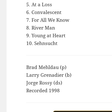
5. At a Loss
6. Convalescent
7. For All We Know
8. River Man
9. Young at Heart
10. Sehnsucht
Brad Mehldau (p)
Larry Grenadier (b)
Jorge Rossy (ds)
Recorded 1998