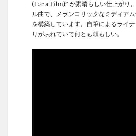
(For a Film)” が素晴らしい仕
ル曲で、メランコリックなミディアム
を構築しています。自筆によるライナ
りが表れていて何とも頼もしい。