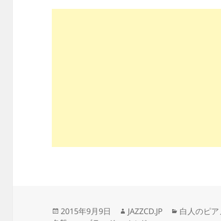
投
作
カ
2015年9月9日
JAZZCD.JP
白人のピア