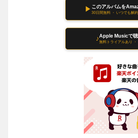
このアルバムをAmazo
▶
30日間無料 ・ いつでも解
Apple Musicで
♪
無料トライアルあり ・