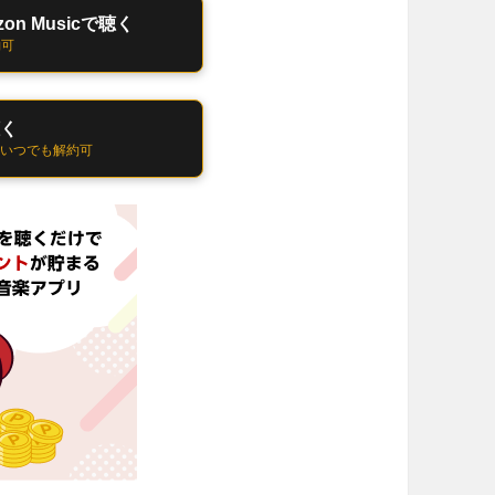
n Musicで聴く
約可
聴く
 いつでも解約可