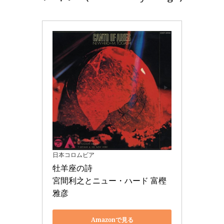
日本コロムビア
牡羊座の詩 

宮間利之とニュー・ハード 富樫
雅彦
Amazonで見る