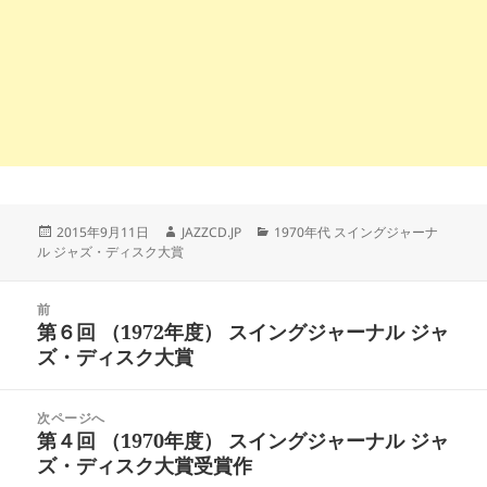
投
作
カ
2015年9月11日
JAZZCD.JP
1970年代 スイングジャーナ
稿
成
テ
ル ジャズ・ディスク大賞
日:
者
ゴ
リ
投
ー
前
稿
第６回 （1972年度） スイングジャーナル ジャ
前
ナ
ズ・ディスク大賞
の
ビ
投
ゲ
稿:
次ページへ
ー
第４回 （1970年度） スイングジャーナル ジャ
次
シ
ズ・ディスク大賞受賞作
の
ョ