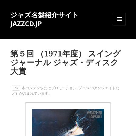
ジャズ名盤紹介サイト
JAZZCD.JP
メニュ
ーとウ
ィジェ
ット
第５回 （1971年度） スイング
ジャーナル ジャズ・ディスク
大賞
本コンテンツにはプロモーション（Amazonアソシエイトな
PR
ど）が含まれています。