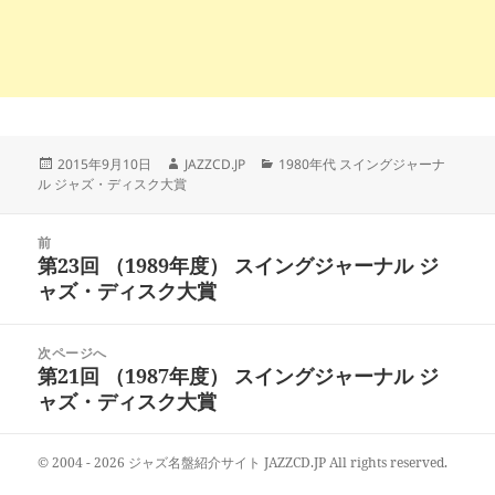
投
作
カ
2015年9月10日
JAZZCD.JP
1980年代 スイングジャーナ
稿
成
テ
ル ジャズ・ディスク大賞
日:
者
ゴ
リ
投
ー
前
稿
第23回 （1989年度） スイングジャーナル ジ
前
ナ
ャズ・ディスク大賞
の
ビ
投
ゲ
稿:
次ページへ
ー
第21回 （1987年度） スイングジャーナル ジ
次
シ
ャズ・ディスク大賞
の
ョ
投
ン
稿:
© 2004 - 2026 ジャズ名盤紹介サイト JAZZCD.JP All rights reserved.