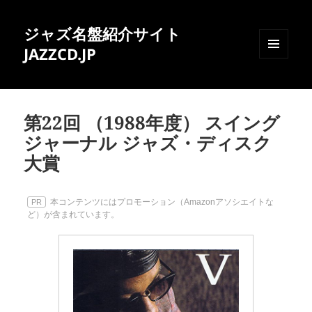
ジャズ名盤紹介サイト
JAZZCD.JP
メニュ
ーとウ
ィジェ
ット
第22回 （1988年度） スイング
ジャーナル ジャズ・ディスク
大賞
本コンテンツにはプロモーション（Amazonアソシエイトな
PR
ど）が含まれています。