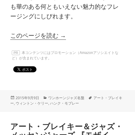
も華のある何ともいえない魅力的なフレ
ージングにしびれます。
このページを読む →
本コンテンツにはプロモーション（Amazonアソシエイトな
PR
ど）が含まれています。
投
カ
タ
2015年9月9日
ワンホーンジャズ名盤
アート・ブレイキ
稿
テ
グ
ー
,
ウィントン・ケリー
,
ハンク・モブレー
日:
ゴ
リ
ー
アート・ブレイキー＆ジャズ・
メッセンジャーズ 『モザイ