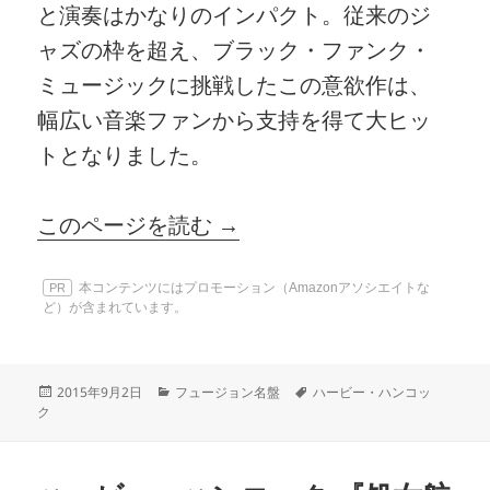
と演奏はかなりのインパクト。従来のジ
ャズの枠を超え、ブラック・ファンク・
ミュージックに挑戦したこの意欲作は、
幅広い音楽ファンから支持を得て大ヒッ
トとなりました。
このページを読む →
本コンテンツにはプロモーション（Amazonアソシエイトな
PR
ど）が含まれています。
投
カ
タ
2015年9月2日
フュージョン名盤
ハービー・ハンコッ
稿
テ
グ
ク
日:
ゴ
リ
ー