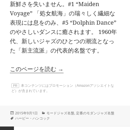
新鮮さを失いません。#1 “Maiden
Voyage” 「処女航海」の瑞々しく繊細な
表現には息をのみ、#5 “Dolphin Dance”
のやさしいダンスに癒されます。 1960年
代、新しいジャズのひとつの潮流となっ
た「新主流派」の代表的名盤です。
このページを読む →
本コンテンツにはプロモーション（Amazonアソシエイトな
PR
ど）が含まれています。
投
カ
2015年9月1日
モードジャズ名盤
,
定番のモダンジャズ名盤
稿
タ
テ
ハービー・ハンコック
日:
グ
ゴ
リ
投