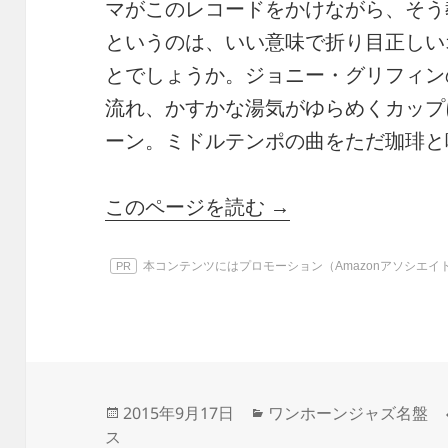
マがこのレコードをかけながら、そう
というのは、いい意味で折り目正しい
とでしょうか。ジョニー・グリフィン
流れ、かすかな湯気がゆらめくカップ
ーン。ミドルテンポの曲をただ珈琲と
このページを読む →
本コンテンツにはプロモーション（Amazonアソシエ
PR
投
カ
2015年9月17日
ワンホーンジャズ名盤
稿
テ
ス