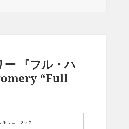
ー 『フル・ハ
mery “Full
サル ミュージック