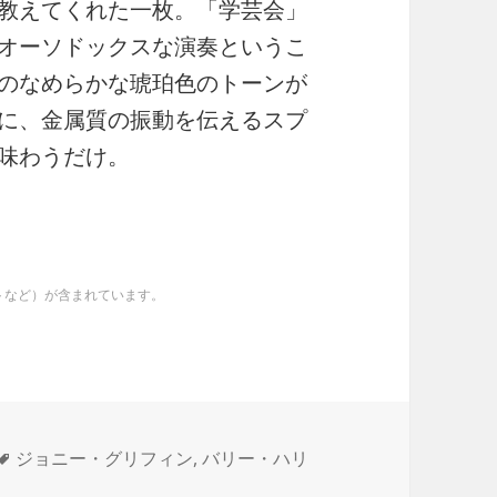
教えてくれた一枚。「学芸会」
オーソドックスな演奏というこ
のなめらかな琥珀色のトーンが
に、金属質の振動を伝えるスプ
味わうだけ。
イトなど）が含まれています。
タ
ジョニー・グリフィン
,
バリー・ハリ
グ