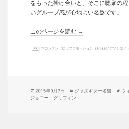
をもった掛け合いと、そこに聴衆の程
いグルーブ感が心地よい名盤です。
このページを読む →
本コンテンツにはプロモーション（Amazonアソシエ
PR
投
カ
タ
2015年9月7日
ジャズギター名盤
ウ
稿
テ
グ
ジョニー・グリフィン
日:
ゴ
リ
ー