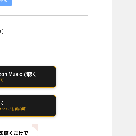
で見る
ne）
n Musicで聴く
約可
聴く
 いつでも解約可