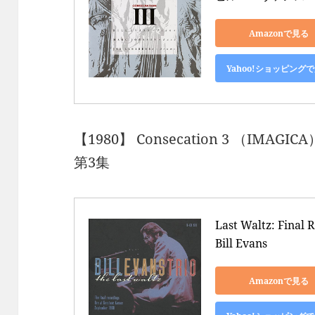
Amazonで見る
Yahoo!ショッピング
【1980】 Consecation 3 （IMAGICA
第3集
Last Waltz: Final R
Bill Evans
Amazonで見る