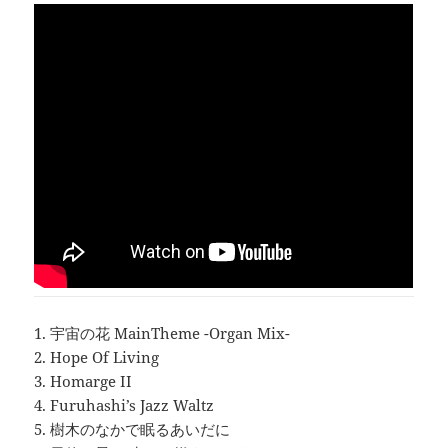
1. 宇宙の花 MainTheme -Organ Mix-
2. Hope Of Living
3. Homarge II
4. Furuhashi’s Jazz Waltz
5. 樹木のなかで眠るあいだに