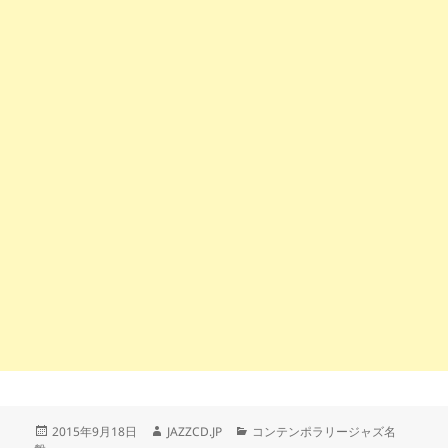
投
作
カ
2015年9月18日
JAZZCD.JP
コンテンポラリージャズ名