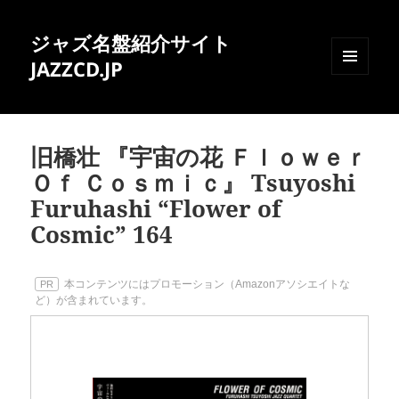
ジャズ名盤紹介サイト
JAZZCD.JP
メニュ
ーとウ
ィジェ
ット
旧橋壮 『宇宙の花 Ｆｌｏｗｅｒ
Ｏｆ Ｃｏｓｍｉｃ』 Tsuyoshi
Furuhashi “Flower of
Cosmic” 164
本コンテンツにはプロモーション（Amazonアソシエイトな
PR
ど）が含まれています。