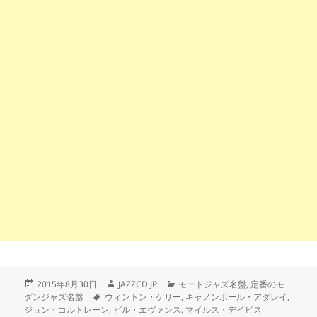
投
作
カ
2015年8月30日
JAZZCD.JP
モードジャズ名盤
,
定番のモ
稿
タ
成
テ
ダンジャズ名盤
ウィントン・ケリー
,
キャノンボール・アダレイ
,
日:
グ
者
ゴ
ジョン・コルトレーン
,
ビル・エヴァンス
,
マイルス・デイビス